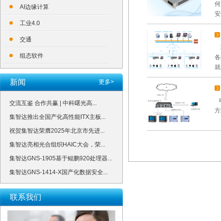
何
AI边缘计算
安
工业4.0
交通
现
组态软件
各
就.
新闻
更多>
电
交流互鉴 合作共赢 | 中科曙光高...
方
集智达推出全国产化高性能ITX主板...
祝贺集智达荣膺2025年北京市先进...
集智达亮相光合组织HAIC大会，荣...
集智达GNS-1905基于鲲鹏920处理器...
集智达GNS-1414-X国产化数据安全...
联系我们