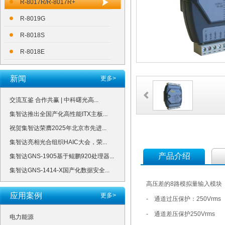
R-8017R/R-8017R+
R-8019G
R-8018S
R-8018E
新闻
更多>
交流互鉴 合作共赢 | 中科曙光高...
集智达推出全国产化高性能ITX主板...
祝贺集智达荣膺2025年北京市先进...
集智达亮相光合组织HAIC大会，荣...
产品介绍
集智达GNS-1905基于鲲鹏920处理器...
集智达GNS-1414-X国产化数据安全...
高压差的8路模拟量输入模块
应用案例
更多>
- 通道过压保护：250Vrms
- 通道差压保护250Vrms
电力能源