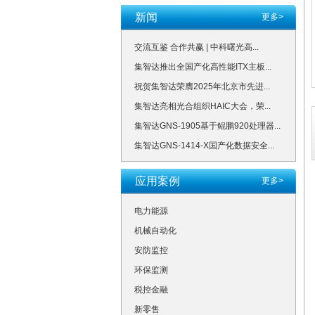
新闻
更多>
交流互鉴 合作共赢 | 中科曙光高...
集智达推出全国产化高性能ITX主板...
祝贺集智达荣膺2025年北京市先进...
集智达亮相光合组织HAIC大会，荣...
集智达GNS-1905基于鲲鹏920处理器...
集智达GNS-1414-X国产化数据安全...
应用案例
更多>
电力能源
机械自动化
安防监控
环保监测
税控金融
新零售