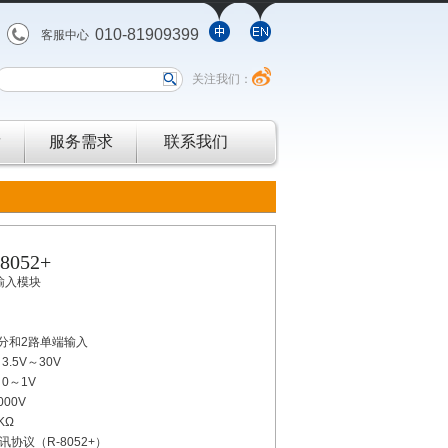
010-81909399
客服中心
关注我们：
发
服务需求
联系我们
-8052+
量输入模块
差分和2路单端输入
.5V～30V
0～1V
00V
KΩ
通讯协议（R-8052+）