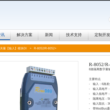
资讯
解决方案
新闻
技术支持
定制开
关量【输入】模块DI
>
R-8052/R-8052+
R-8052/R
8路隔离数字
主要特点
- 输入：6路
- 输入高电平：3
- 输入低电平：
- 隔离电压：50
- 输入阻抗：3
- 带ModBus