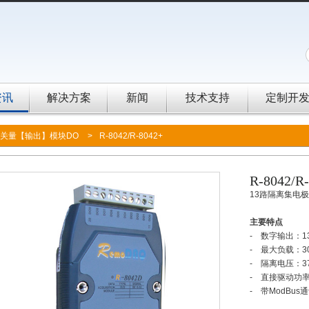
资讯
解决方案
新闻
技术支持
定制开
关量【输出】模块DO
>
R-8042/R-8042+
R-8042/R
13路隔离集电
主要特点
- 数字输出：
- 最大负载：3
- 隔离电压：37
- 直接驱动功
- 带ModBus