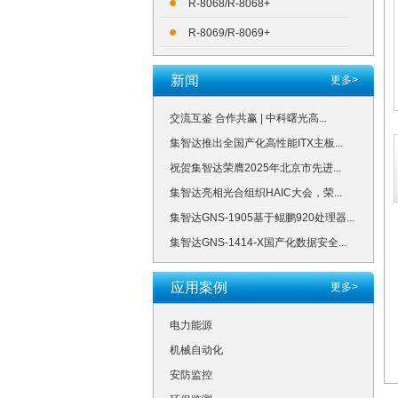
R-8068/R-8068+
R-8069/R-8069+
新闻
更多>
交流互鉴 合作共赢 | 中科曙光高...
集智达推出全国产化高性能ITX主板...
祝贺集智达荣膺2025年北京市先进...
集智达亮相光合组织HAIC大会，荣...
集智达GNS-1905基于鲲鹏920处理器...
集智达GNS-1414-X国产化数据安全...
应用案例
更多>
电力能源
机械自动化
安防监控