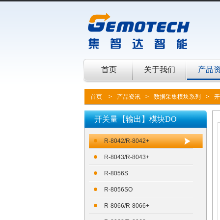
首页
关于我们
产品
首页
>
产品资讯
>
数据采集模块系列
>
开
开关量【输出】模块DO
R-8042/R-8042+
R-8043/R-8043+
R-8056S
R-8056SO
R-8066/R-8066+