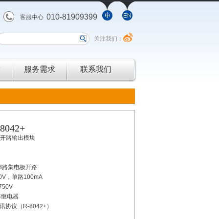
010-81909399
客服中心
关注我们：
发
服务需求
联系我们
-8042+
极开路输出模块
13路集电极开路
0V，单路100mA
50V
率继电器
通讯协议（R-8042+）