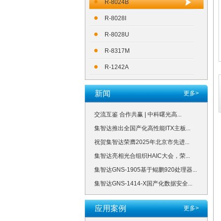
R-8024B
R-8028I
R-8028U
R-8317M
R-1242A
新闻
更多>
交流互鉴 合作共赢 | 中科曙光高...
集智达推出全国产化高性能ITX主板...
祝贺集智达荣膺2025年北京市先进...
集智达亮相光合组织HAIC大会，荣...
集智达GNS-1905基于鲲鹏920处理器...
集智达GNS-1414-X国产化数据安全...
应用案例
更多>