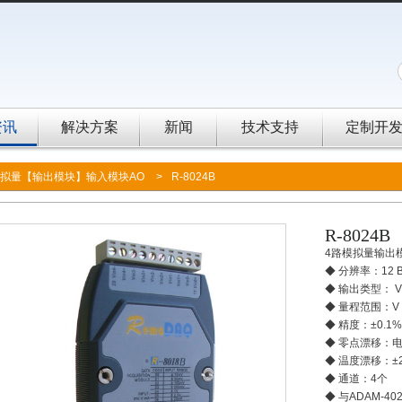
资讯
解决方案
新闻
技术支持
定制开
拟量【输出模块】输入模块AO
>
R-8024B
R-8024B
4路模拟量输出
◆ 分辨率：12 Bi
◆ 输出类型： 
◆ 量程范围：V：
◆ 精度：±0.1%
◆ 零点漂移：电压
◆ 温度漂移：±2
◆ 通道：4个
◆ 与ADAM-4