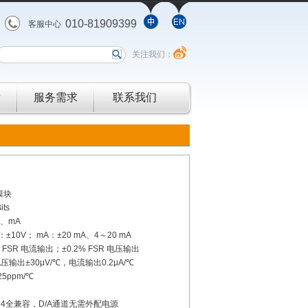
010-81909399
客服中心
关注我们：
发
服务需求
联系我们
模块
ts
V、mA
±10V； mA：±20 mA、4～20 mA
 FSR 电流输出；±0.2% FSR 电压输出
输出±30μV/℃，电流输出0.2μA/℃
5ppm/℃
024全兼容，D/A通道无需外配电源