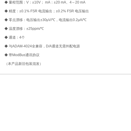
◆ 量程范围：V：±10V； mA：±20 mA、4～20 mA
◆ 精度：±0.1% FSR 电流输出；±0.2% FSR 电压输出
◆ 零点漂移：电压输出±30μV/℃，电流输出0.2μA/℃
◆ 温度漂移：±25ppm/℃
◆ 通道：4个
◆ 与ADAM-4024全兼容，D/A通道无需外配电源
◆ 带ModBus通讯协议
（本产品新旧包装混发）