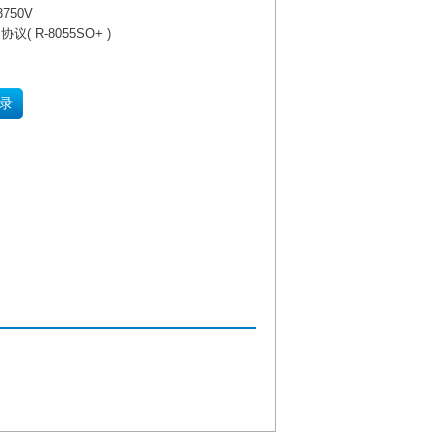
750V
议( R-8055SO+ )
录