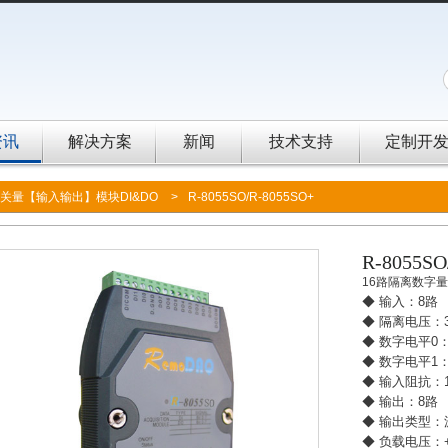
资讯
解决方案
新闻
技术支持
定制开
关量【输入输出】模块DI&DO
>
R-8055SO/R-8055SO+
R-8055SO
16路隔离数字量
◆ 输入：8路
◆ 隔离电压：3
◆ 数字电平0：+
◆ 数字电平1：+
◆ 输入阻抗：1
◆ 输出：8路
◆ 输出类型：
◆ 负载电压：+