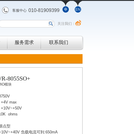
010-81909399
客服中心
关注我们：
发
服务需求
联系我们
/R-8055SO+
I\O模块
750V
4V max
10V~+50V
0K ohms
源点型
10V~+40V 负载电流可到:650mA