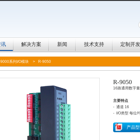
资讯
解决方案
新闻
技术支持
定制开
-9000系列I/O模块
>
R-9050
R-9050
16路通用数字量
主要特点
- 通道 16
- I/O类型 每
产品型