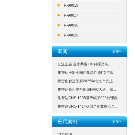
R-98018
R-98017
R-98036
R-98028I
新闻
更多>
交流互鉴 合作共赢 | 中科曙光高...
集智达推出全国产化高性能ITX主板...
祝贺集智达荣膺2025年北京市先进...
集智达亮相光合组织HAIC大会，荣...
集智达GNS-1905基于鲲鹏920处理器...
集智达GNS-1414-X国产化数据安全...
应用案例
更多>
电力能源