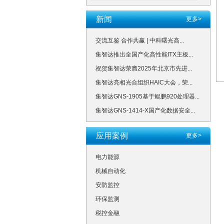
新闻
更多>
交流互鉴 合作共赢 | 中科曙光高...
集智达推出全国产化高性能ITX主板...
祝贺集智达荣膺2025年北京市先进...
集智达亮相光合组织HAIC大会，荣...
集智达GNS-1905基于鲲鹏920处理器...
集智达GNS-1414-X国产化数据安全...
应用案例
更多>
电力能源
机械自动化
安防监控
环保监测
税控金融